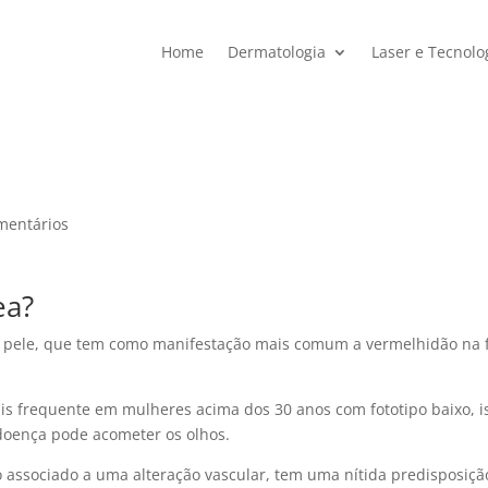
Home
Dermatologia
Laser e Tecnolo
mentários
ea?
a pele, que tem como manifestação mais comum a vermelhidão na 
s frequente em mulheres acima dos 30 anos com fototipo baixo, i
a doença pode acometer os olhos.
 associado a uma alteração vascular, tem uma nítida predisposiçã