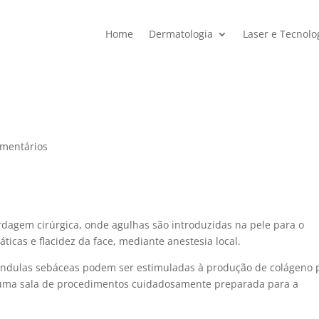
Home
Dermatologia
Laser e Tecnolo
omentários
rdagem cirúrgica, onde agulhas são introduzidas na pele para o
ticas e flacidez da face, mediante anestesia local.
ândulas sebáceas podem ser estimuladas à produção de colágeno 
uma sala de procedimentos cuidadosamente preparada para a